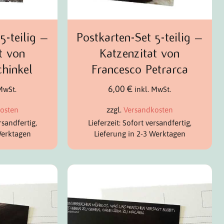
5-teilig –
Postkarten-Set 5-teilig –
t von
Katzenzitat von
chinkel
Francesco Petrarca
6,00
€
 MwSt.
inkl. MwSt.
osten
zzgl.
Versandkosten
rsandfertig,
Lieferzeit: Sofort versandfertig,
Werktagen
Lieferung in 2-3 Werktagen