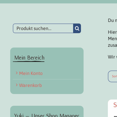
Du m
Suchen
Hier
Mens
zus
Wir 
Mein Bereich
Mein Konto
Sor
Warenkorb
Yuki – Unser Shop Manager