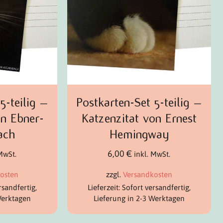
5-teilig –
Postkarten-Set 5-teilig –
on Ebner-
Katzenzitat von Ernest
ach
Hemingway
6,00
€
 MwSt.
inkl. MwSt.
osten
zzgl.
Versandkosten
rsandfertig,
Lieferzeit: Sofort versandfertig,
Werktagen
Lieferung in 2-3 Werktagen