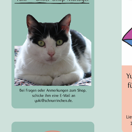
Y
f
Li