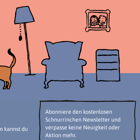
Abonniere den kostenlosen
Schnurrinchen Newsletter und
verpasse keine Neuigkeit oder
n kannst du
Aktion mehr.