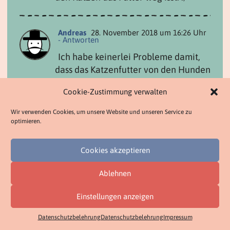
Andreas
28. November 2018 um 16:26 Uhr
- Antworten
Ich habe keinerlei Probleme damit,
dass das Katzenfutter von den Hunden
gefressen wird, obwohl die sehr, sehr
Cookie-Zustimmung verwalten
verfressen sind 😀
Grüße,
Wir verwenden Cookies, um unsere Website und unseren Service zu
Andreas
optimieren.
Cookies akzeptieren
Corinna
4. Dezember 2018 um 17:12 Uhr
-
Antworten
Ablehnen
Eigentlich sind meine beiden Kater ja
zufrieden mit dem Futter, aber ein
Einstellungen anzeigen
bisschen Abwechslung kann ja nicht
Datenschutzbelehrung
Datenschutzbelehrung
Impressum
schaden oder?