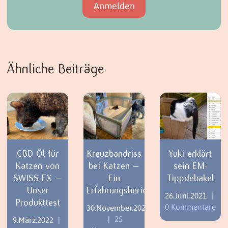
Ähnliche Beiträge
CBD Öl für
Kreuzbandriss
Yuki erklärt
Katzen von
bei Katzen –
sein EM-
SWISS FX –
Ein
Tippdebakel
Unser
Erfahrungsbericht
26.Juni.2021
|
Produkttest
0 Kommentare
30.November.2021
|
25
9.März.2022
|