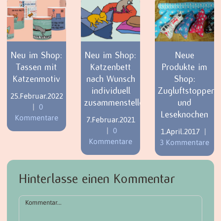
Neu im Shop:
Neu im Shop:
Neue
Tassen mit
Katzenbett
Produkte im
Katzenmotiv
nach Wunsch
Shop:
individuell
Zugluftstopper
25.Februar.2022
zusammenstellen
und
|
0
Leseknochen
Kommentare
7.Februar.2021
|
0
1.April.2017
|
Kommentare
3 Kommentare
Hinterlasse einen Kommentar
Kommentar