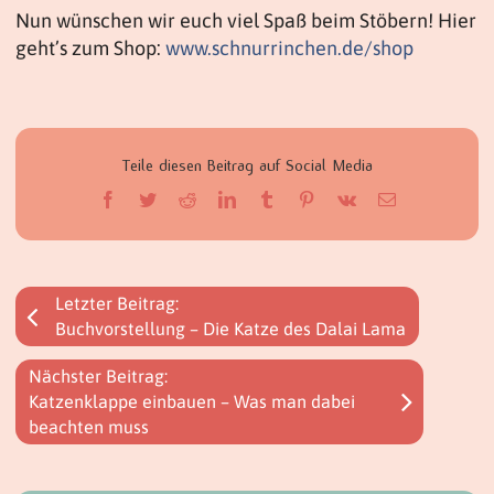
Nun wünschen wir euch viel Spaß beim Stöbern! Hier
geht’s zum Shop:
www.schnurrinchen.de/shop
Teile diesen Beitrag auf Social Media
Facebook
Twitter
Reddit
LinkedIn
Tumblr
Pinterest
Vk
E-
Mail
Letzter Beitrag:
Buchvorstellung – Die Katze des Dalai Lama
Nächster Beitrag:
Katzenklappe einbauen – Was man dabei
beachten muss