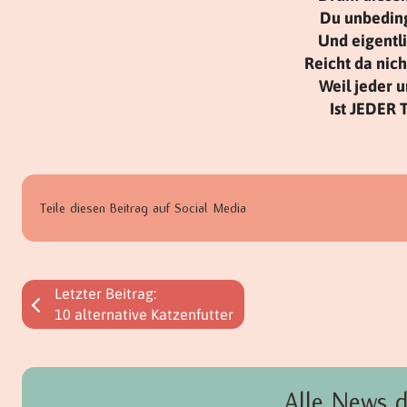
Du unbeding
Und eigentlic
Reicht da nich
Weil jeder 
Ist JEDER 
Teile diesen Beitrag auf Social Media
Letzter Beitrag:
10 alternative Katzenfutter
Alle News d