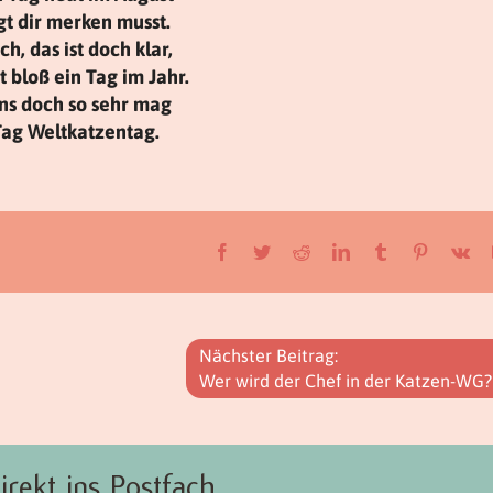
t dir merken musst.
h, das ist doch klar,
t bloß ein Tag im Jahr.
uns doch so sehr mag
Tag Weltkatzentag.
Facebook
Twitter
Reddit
LinkedIn
Tumblr
Pinterest
Vk
Nächster Beitrag:
Wer wird der Chef in der Katzen-WG?
irekt ins Postfach