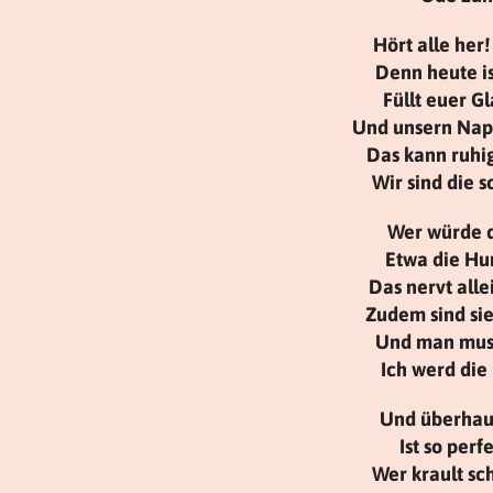
Hört alle her
Denn heute is
Füllt euer Gl
Und unsern Napf
Das kann ruhi
Wir sind die s
Wer würde d
Etwa die Hun
Das nervt alle
Zudem sind si
Und man muss
Ich werd die
Und überhaup
Ist so perf
Wer krault sc