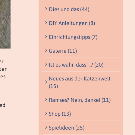
Dies und das (44)
DIY Anleitungen (8)
Einrichtungstipps (7)
Galerie (11)
er
Ist es wahr, dass …? (20)
eben
 es
Neues aus der Katzenwelt
(15)
Ramses? Nein, danke! (11)
ied
Shop (13)
Spielideen (25)