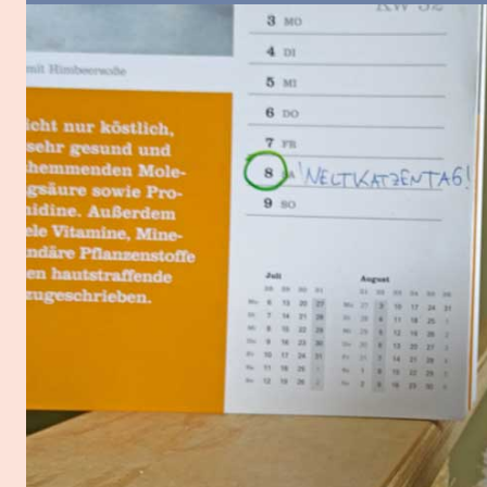
Zeige
grösseres
Bild