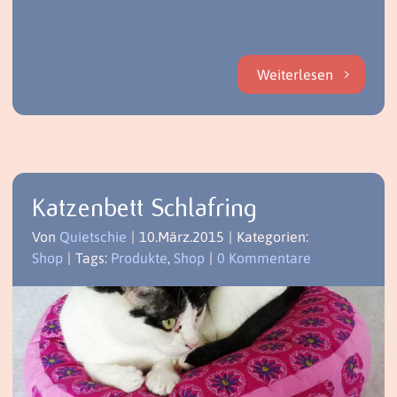
Weiterlesen
Katzenbett Schlafring
Von
Quietschie
|
10.März.2015
|
Kategorien:
Shop
|
Tags:
Produkte
,
Shop
|
0 Kommentare