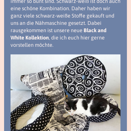
immer so bunt sind. Schwarz-weiß ist doch auch
eine schöne Kombination. Daher haben wir
ganz viele schwarz-weiße Stoffe gekauft und
uns an die Nähmaschine gesetzt. Dabei
rausgekommen ist unsere neue
Black and
White Kollektion
, die ich euch hier gerne
vorstellen möchte.