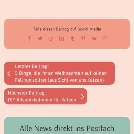
Teile diesen Beitrag auf Social Media
Facebook
Twitter
Reddit
LinkedIn
Tumblr
Pinterest
Vk
E-
Mail
Letzter Beitrag:
5 Dinge, die ihr an Weihnachten auf keinen
Fall tun solltet (aus Sicht von uns Katzen)
Nächster Beitrag:
DIY Adventskalender für Katzen
Alle News direkt ins Postfach