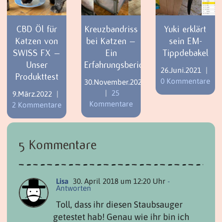
CBD Öl für
Kreuzbandriss
Yuki erklärt
Katzen von
bei Katzen –
sein EM-
SWISS FX –
Ein
Tippdebakel
Unser
Erfahrungsbericht
26.Juni.2021
|
Produkttest
0 Kommentare
30.November.2021
|
25
9.März.2022
|
Kommentare
2 Kommentare
5 Kommentare
Lisa
30. April 2018 um 12:20 Uhr
-
Antworten
Toll, dass ihr diesen Staubsauger
getestet hab! Genau wie ihr bin ich