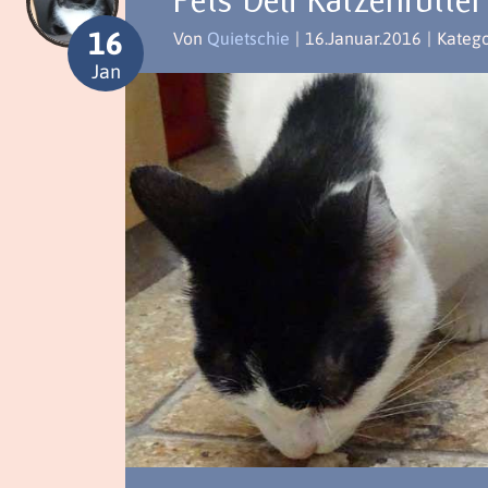
Pets Deli Katzenfutte
16
Von
Quietschie
|
16.Januar.2016
|
Katego
Jan