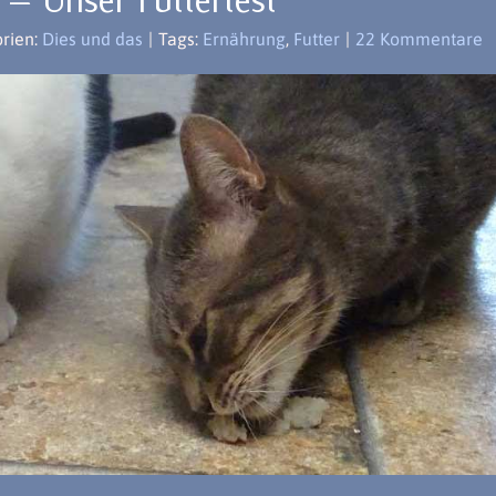
r – Unser Futtertest
rien:
Dies und das
|
Tags:
Ernährung
,
Futter
|
22 Kommentare