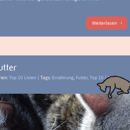
Weiterlesen
utter
rien:
Top 10 Listen
|
Tags:
Ernährung
,
Futter
,
Top 10
|
16