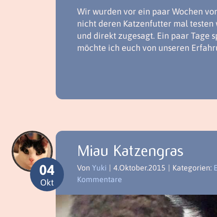
Wir wurden vor ein paar Wochen von 
nicht deren Katzenfutter mal testen
und direkt zugesagt. Ein paar Tage 
möchte ich euch von unseren Erfahr
Miau Katzengras
04
Von
Yuki
|
4.Oktober.2015
|
Kategorien:
Kommentare
Okt