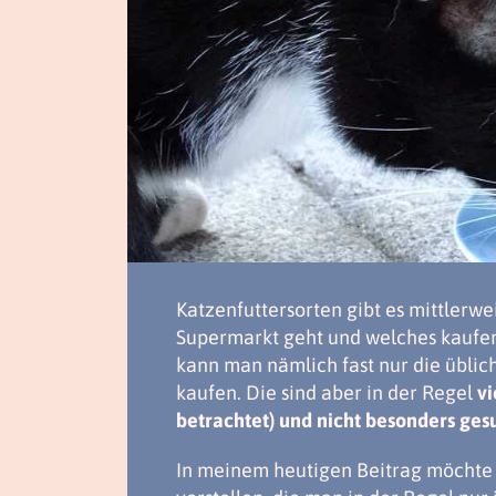
Katzenfuttersorten gibt es mittlerw
Supermarkt geht und welches kaufen
kann man nämlich fast nur die üblic
kaufen. Die sind aber in der Regel
vi
betrachtet) und nicht besonders ges
In meinem heutigen Beitrag möchte 