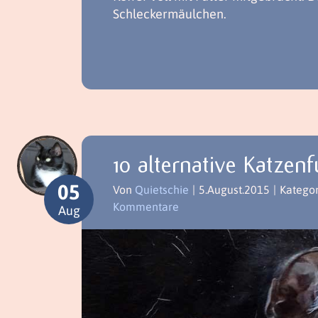
Schleckermäulchen.
10 alternative Katzenf
05
Von
Quietschie
|
5.August.2015
|
Katego
Kommentare
Aug