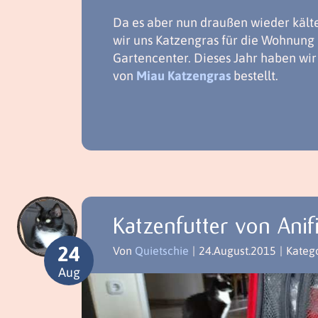
Da es aber nun draußen wieder kälte
wir uns Katzengras für die Wohnung
Gartencenter. Dieses Jahr haben wir
von
Miau Katzengras
bestellt.
Katzenfutter von Anifi
24
Von
Quietschie
|
24.August.2015
|
Kateg
Aug