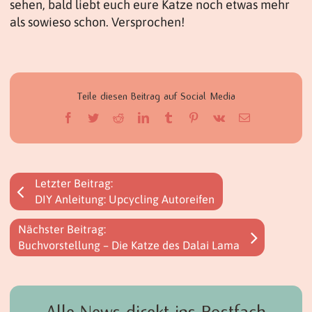
sehen, bald liebt euch eure Katze noch etwas mehr
als sowieso schon. Versprochen!
Teile diesen Beitrag auf Social Media
Facebook
Twitter
Reddit
LinkedIn
Tumblr
Pinterest
Vk
E-
Mail
Letzter Beitrag:
DIY Anleitung: Upcycling Autoreifen
Nächster Beitrag:
Buchvorstellung – Die Katze des Dalai Lama
Alle News direkt ins Postfach