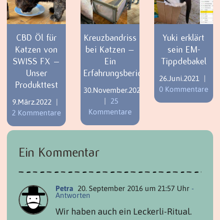
CBD Öl für
Kreuzbandriss
Yuki erklärt
Katzen von
bei Katzen –
sein EM-
SWISS FX –
Ein
Tippdebakel
Unser
Erfahrungsbericht
26.Juni.2021
|
Produkttest
0 Kommentare
30.November.2021
|
25
9.März.2022
|
Kommentare
2 Kommentare
Ein Kommentar
Petra
20. September 2016 um 21:57 Uhr
-
Antworten
Wir haben auch ein Leckerli-Ritual.