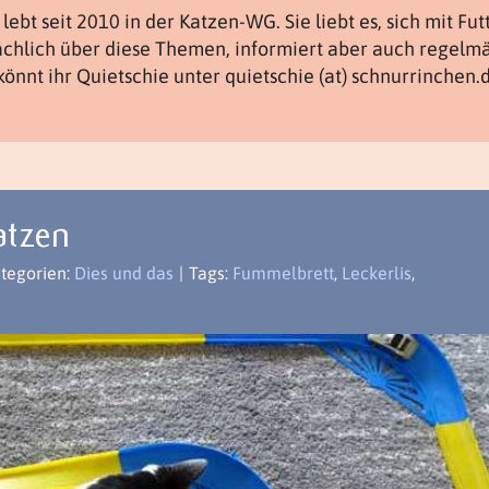
lebt seit 2010 in der Katzen-WG. Sie liebt es, sich mit Fu
ächlich über diese Themen, informiert aber auch regelm
könnt ihr Quietschie unter quietschie (at) schnurrinchen.
atzen
tegorien:
Dies und das
|
Tags:
Fummelbrett
,
Leckerlis
,