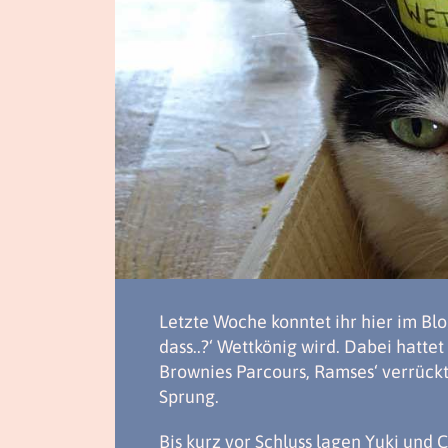
Letzte Woche konntet ihr hier im Bl
dass..?‘ Wettkönig wird. Dabei hatte
Brownies Parcours, Ramses‘ verrück
Sprung.
Bis kurz vor Schluss lagen Yuki und