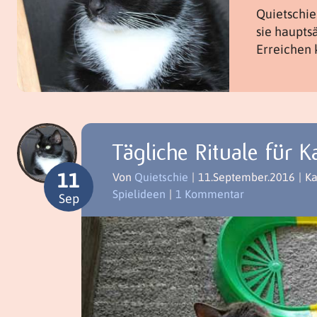
Quietschie 
sie haupts
Erreichen 
Tägliche Rituale für K
11
Von
Quietschie
|
11.September.2016
|
Ka
Spielideen
|
1 Kommentar
Sep