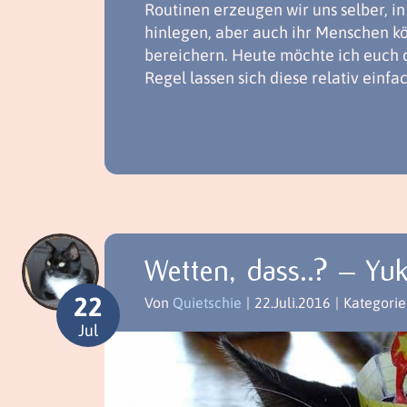
Routinen erzeugen wir uns selber, i
hinlegen, aber auch ihr Menschen kö
bereichern. Heute möchte ich euch dr
Regel lassen sich diese relativ ein
Wetten, dass..? – Yuk
22
Von
Quietschie
|
22.Juli.2016
|
Kategorie
Jul