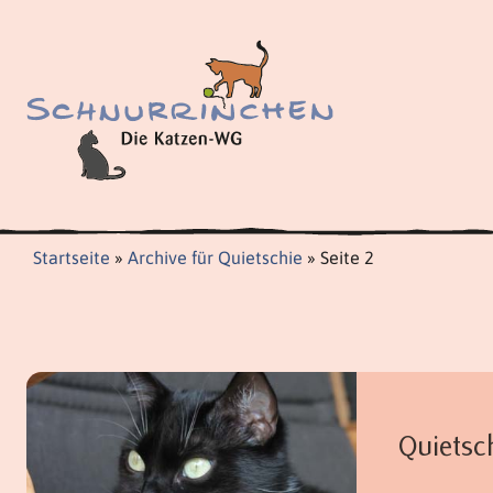
Zum
Inhalt
springen
Startseite
»
Archive für Quietschie
»
Seite 2
Quietsc