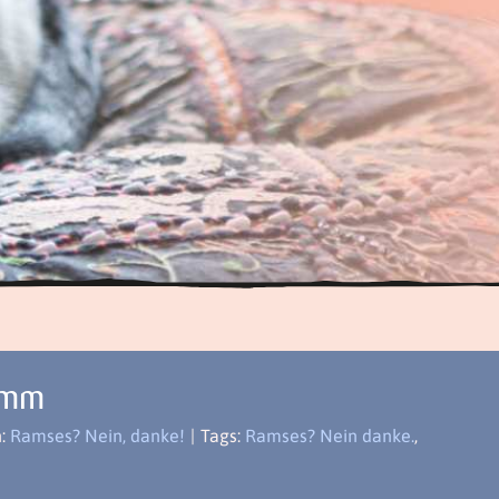
amm
n:
Ramses? Nein, danke!
|
Tags:
Ramses? Nein danke.
,