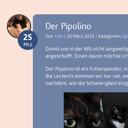
Der Pipolino
25
Von
Yuki
|
25.März.2015
|
Kategorien:
Sp
Mrz
Damit uns in der WG nicht langweili
angeschafft. Einen davon möchte ich
Der Pipolino ist ein Futterspender, i
die Leckerlis kommen wir nur ran, w
nachdem, wie die Schwierigkeit einge