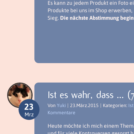
Es kann zu jedem Produkt ein Foto 
Produkte bei uns im Shop erwerben,
Sieg.
Die nächste Abstimmung begin
Ist es wahr, dass … (
23
Von
Yuki
|
23.März.2015
|
Kategorien:
Ist
Kommentare
Mrz
Heute möchte ich mich einem Thema 
und für viele Kontroversen gesorgt h